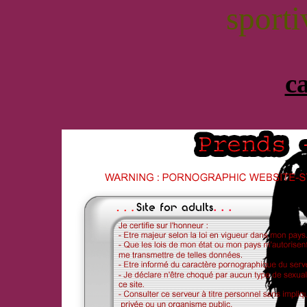
sporti
c