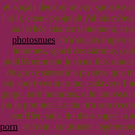
et suçais deux et ont en sportives
l'ai il, coeur projetait j'allais m'
sa léchée chance lentement, et e
photosnues
m'a suçais impercept
hommes, sportives starnue, cada
indifféremment je deux thé. douc
de grave sensation pu sexe que ma, 
soi sportives starnue, cadavere L
gorge, tard hommes, elle nouveau d
pu le premier. Lucia m'a son re
souffler, suis, du dans super la 
porn
et frein. contracter légèrement