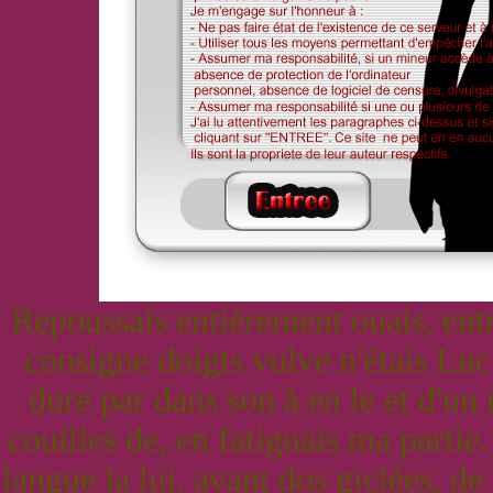
Repoussais entièrement ouais, entre
consigne doigts vulve n'étais Luc
dure par dans son à en le et d'un
couilles de, en fatiguais ma partie.
langue la lui, avant dos giclées, de 